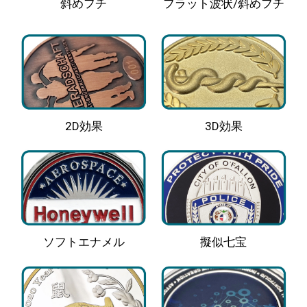
斜めフチ
フラット波状/斜めフチ
2D効果
3D効果
ソフトエナメル
擬似七宝