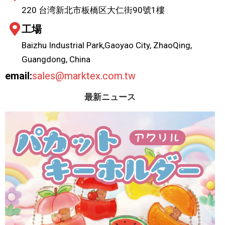
220 台湾新北市板橋区大仁街90號1樓
工場
Baizhu Industrial Park,Gaoyao City, ZhaoQing,
Guangdong, China
email:
sales@marktex.com.tw
最新ニュース