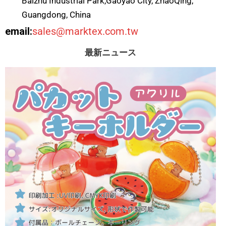
Baizhu Industrial Park,Gaoyao City, ZhaoQing,
Guangdong, China
email:
sales@marktex.com.tw
最新ニュース