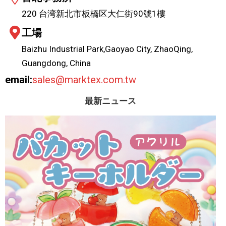
220 台湾新北市板橋区大仁街90號1樓
工場
Baizhu Industrial Park,Gaoyao City, ZhaoQing,
Guangdong, China
email:
sales@marktex.com.tw
最新ニュース