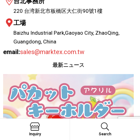
台北事務所
220 台湾新北市板橋区大仁街90號1樓
工場
Baizhu Industrial Park,Gaoyao City, ZhaoQing,
Guangdong, China
email:
sales@marktex.com.tw
最新ニュース
Inquiry
Search
Search