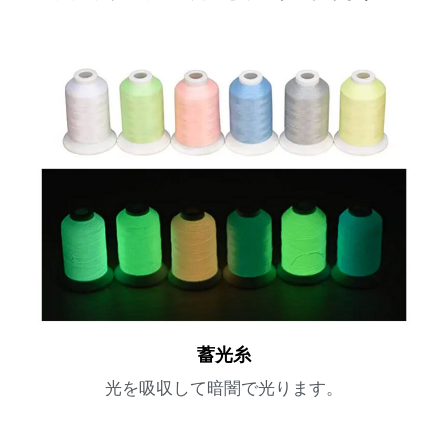
蓄光糸
光を吸収して暗闇で光ります。