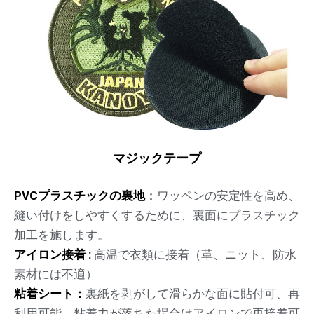
マジックテープ
PVCプラスチックの裏地
：
ワッペンの安定性を高め、
縫い付けをしやすくするために、裏面にプラスチック
加工を施します。
アイロン接着 :
高温で衣類に接着（革、ニット、防水
素材には不適）
粘着シート：
裏紙を剥がして滑らかな面に貼付可、再
利用可能。粘着力が落ちた場合はアイロンで再接着可