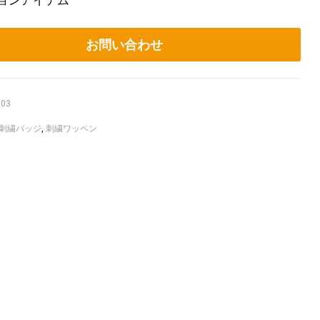
ションアイテム
お問い合わせ
E03
刺繍バッジ
,
刺繍ワッペン
ook
itter
Linkedin
Pinterest
Email