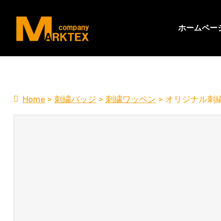
ホームペー
Home
>
刺繍バッジ
>
刺繍ワッペン
>
オリジナル刺