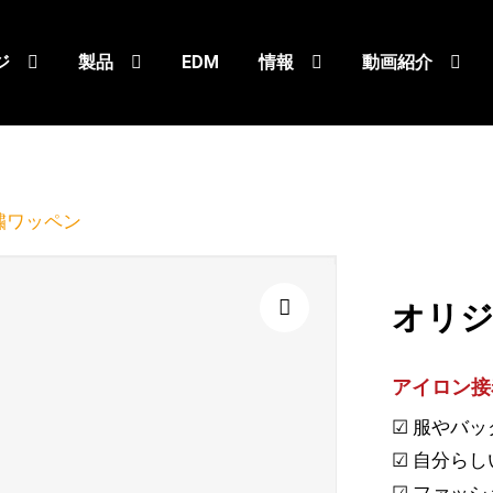
ジ
製品
EDM
情報
動画紹介
繍ワッペン
オリ
🔍
アイロン接
☑ 服やバ
☑ 自分ら