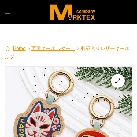
Home
>
革製キーホルダー
>
刺繍入りレザーキーホ
ルダー
🔍