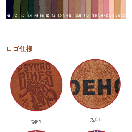
ロゴ仕様
焼印
刻印