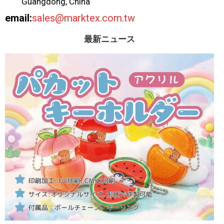
Guangdong, China
email:
sales@marktex.com.tw
最新ニュース