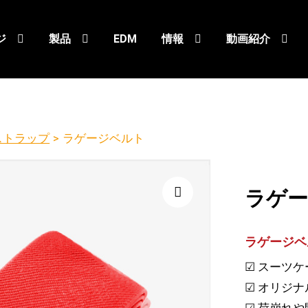
ジ
製品
EDM
情報
動画紹介
ストラップ
>
ラゲージベルト
ラゲ
🔍
ラゲージベ
☑ スーツ
☑ オリジ