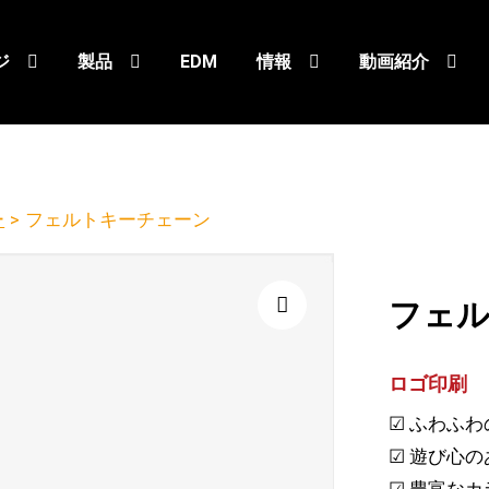
ジ
製品
EDM
情報
動画紹介
ー
>
フェルトキーチェーン
フェ
🔍
ロゴ印刷
☑ ふわふ
☑ 遊び心