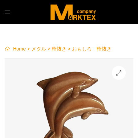
Home
>
メタル
>
栓抜き
>
おもしろ 栓抜き
🔍