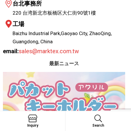
台北事務所
220 台湾新北市板橋区大仁街90號1樓
工場
Baizhu Industrial Park,Gaoyao City, ZhaoQing,
Guangdong, China
email:
sales@marktex.com.tw
最新ニュース
Inquiry
Search
Search