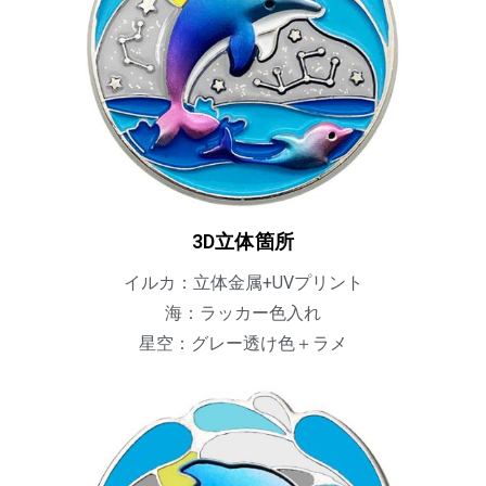
3D立体箇所
イルカ：立体金属+UVプリント
海：ラッカー色入れ
星空：グレー透け色＋ラメ