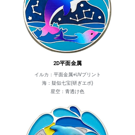
2D平面金属
イルカ：平面金属+UVプリント
海：疑似七宝(研ぎエポ)
星空：青透け色