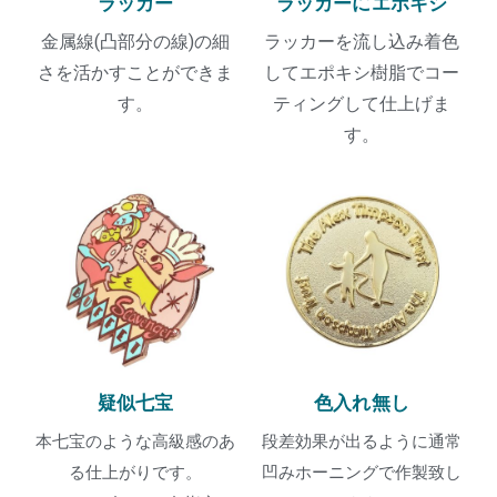
ラッカー
ラッカーにエポキシ
金属線(凸部分の線)の細
ラッカーを流し込み着色
さを活かすことができま
してエポキシ樹脂でコー
す。
ティングして仕上げま
す。
疑似七宝
色入れ無し
本七宝のような高級感のあ
段差効果が出るように通常
る仕上がりです。
凹みホーニングで作製致し