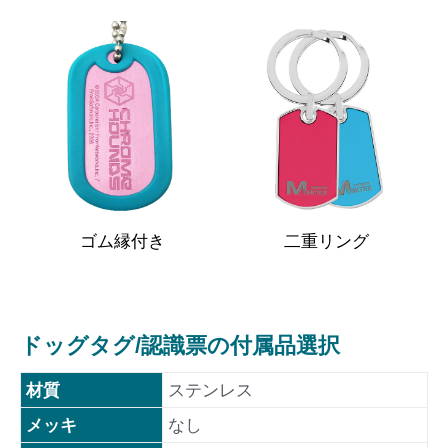
ゴム縁付き
二重リング
ドッグタグ/認識票の付属品選択
材質
ステンレス
メッキ
なし