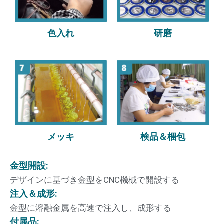
色入れ
研磨
メッキ
検品＆梱包
金型開設:
デザインに基づき金型をCNC機械で開設する
注入＆成形​:
金型に溶融金属を高速で注入し、成形する
付属品​: