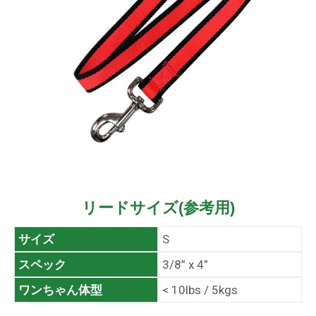
リードサイズ(参考用)
サイズ
S
スペック
3/8” x 4”
ワンちゃん体型
< 10lbs / 5kgs