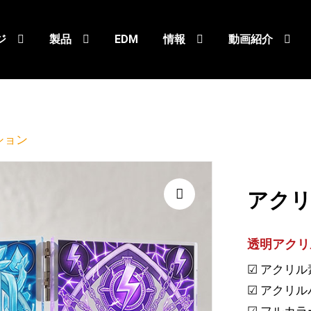
ジ
製品
EDM
情報
動画紹介
ション
アク
🔍
透明アクリ
☑ アクリ
☑
アクリル