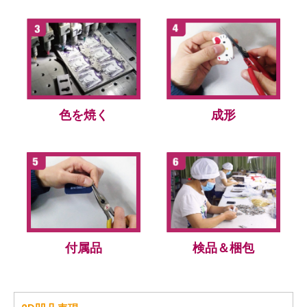
色を焼く
成形
付属品
検品＆梱包