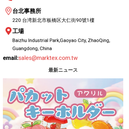
台北事務所
220 台湾新北市板橋区大仁街90號1樓
工場
Baizhu Industrial Park,Gaoyao City, ZhaoQing,
Guangdong, China
email:
sales@marktex.com.tw
最新ニュース