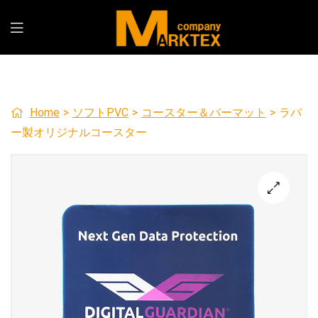
Home
>
ソフトPVC
>
コースター＆バーマット
>
ラバ
ー製オリジナルコースター
🔍