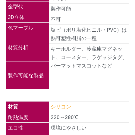
金型代
製作可能
3D立体
不可
色マーブル
塩ビ（ポリ塩化ビニル・PVC）は
熱可塑性樹脂の一種
材質分析
キーホルダー、冷蔵庫マグネッ
ト、コースター、ラゲッジタグ、
バーマットマスコットなど
製作可能な製品
材質
シリコン
耐熱温度
220～280℃
エコ性
環境にやさしい