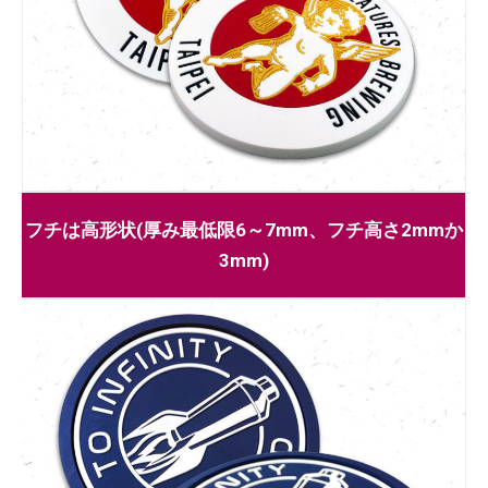
フチは高形状(厚み最低限6～7mm、フチ高さ2mmか
3mm)