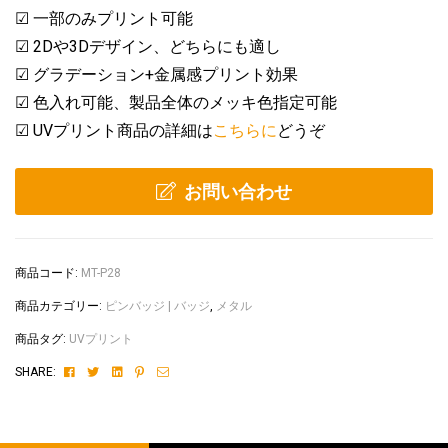
☑ 一部のみプリント可能
☑ 2Dや3Dデザイン、どちらにも適し
☑ グラデーション+金属感プリント効果
☑ 色入れ可能、製品全体のメッキ色指定可能
☑ UVプリント商品の詳細は
こちらに
どうぞ
お問い合わせ
商品コード:
MT-P28
商品カテゴリー:
ピンバッジ | バッジ
,
メタル
商品タグ:
UVプリント
Facebook
Twitter
Linkedin
Pinterest
Email
SHARE: