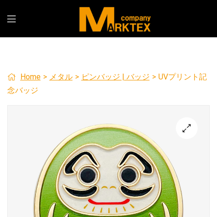
Home
>
メタル
>
ピンバッジ | バッジ
>
UVプリント記
念バッジ
🔍