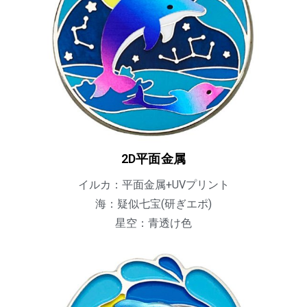
2D平面金属
イルカ：平面金属+UVプリント
海：疑似七宝(研ぎエポ)
星空：青透け色