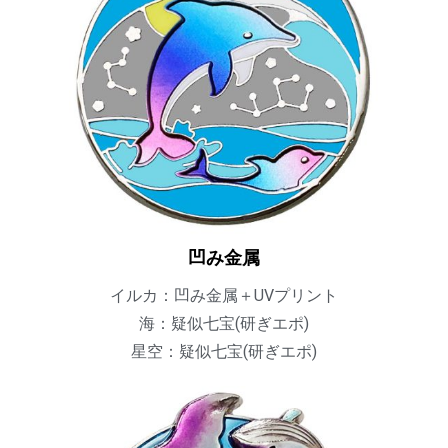
凹み金属
イルカ：凹み金属＋UVプリント
海：疑似七宝(研ぎエポ)
星空：疑似七宝(研ぎエポ)