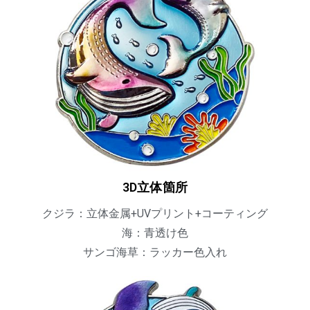
3D立体箇所
クジラ：立体金属+UVプリント+コーティング
海：青透け色
サンゴ海草：ラッカー色入れ