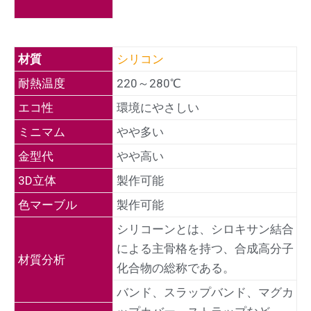
材質
シリコン
耐熱温度
220～280℃
エコ性
環境にやさしい
ミニマム
やや多い
金型代
やや高い
3D立体
製作可能
色マーブル
製作可能
シリコーンとは、シロキサン結合
による主骨格を持つ、合成高分子
材質分析
化合物の総称である。
バンド、スラップバンド、マグカ