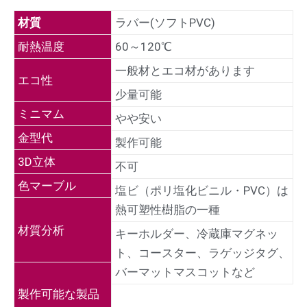
材質
ラバー(ソフトPVC)
耐熱温度
60～120℃
一般材とエコ材があります
エコ性
少量可能
ミニマム
やや安い
金型代
製作可能
3D立体
不可
色マーブル
塩ビ（ポリ塩化ビニル・PVC）は
熱可塑性樹脂の一種
材質分析
キーホルダー、冷蔵庫マグネッ
ト、コースター、ラゲッジタグ、
バーマットマスコットなど
製作可能な製品