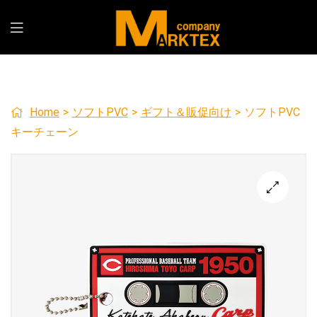
Home
>
ソフトPVC
>
ギフト＆販促向け
>
ソフトPVC
キーチェーン
🔍