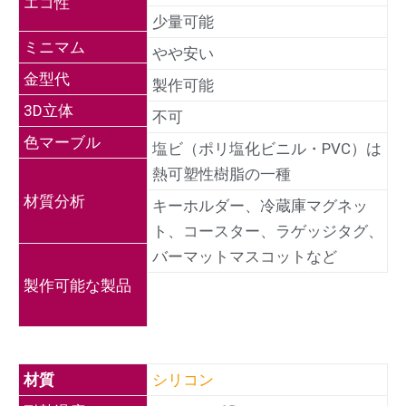
エコ性
少量可能
ミニマム
やや安い
金型代
製作可能
3D立体
不可
色マーブル
塩ビ（ポリ塩化ビニル・PVC）は
熱可塑性樹脂の一種
材質分析
キーホルダー、冷蔵庫マグネッ
ト、コースター、ラゲッジタグ、
バーマットマスコットなど
製作可能な製品
材質
シリコン