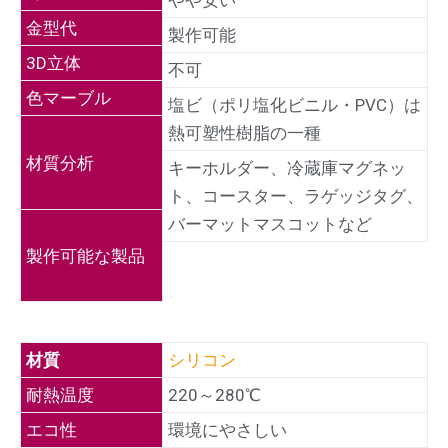
金型代
製作可能
3D立体
不可
色マーブル
塩ビ（ポリ塩化ビニル・PVC）は
熱可塑性樹脂の一種
材質分析
キーホルダー、冷蔵庫マグネッ
ト、コースター、ラゲッジタグ、
バーマットマスコットなど
製作可能な製品
材質
シリコン
耐熱温度
220～280℃
エコ性
環境にやさしい