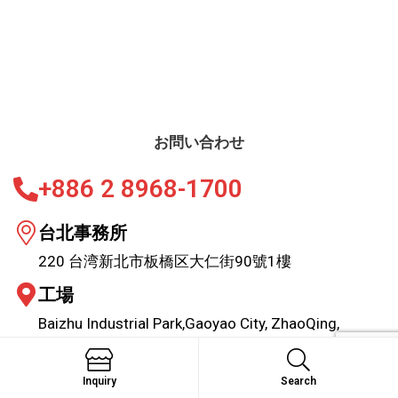
お問い合わせ
+886 2 8968-1700
台北事務所
220 台湾新北市板橋区大仁街90號1樓
工場
Baizhu Industrial Park,Gaoyao City, ZhaoQing,
Guangdong, China
email:
sales@marktex.com.tw
Inquiry
Search
Search