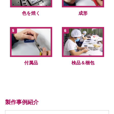
色を焼く
成形
付属品
検品＆梱包
製作事例紹介