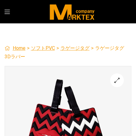
Home
>
ソフトPVC
>
ラゲージタグ
>
ラゲージタグ
3Dラバー
🔍