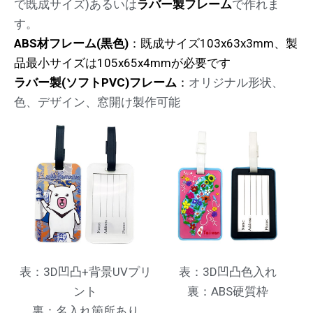
で既成サイズ)あるいは
ラバー製フレーム
で作れま
す。
ABS材フレーム(黒色)
：既成サイズ103x63x3mm、製
品最小サイズは105x65x4mmが必要です
ラバー製(ソフトPVC)フレーム
：
オリジナル形状、
色、デザイン、窓開け製作可能
表：3D凹凸+背景UVプリ
表：3D凹凸色入れ
ント
裏：ABS硬質枠
裏：名入れ箇所あり