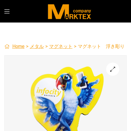
Home
>
メタル
>
マグネット
>
マグネット 浮き彫り
🔍