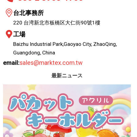
台北事務所
220 台湾新北市板橋区大仁街90號1樓
工場
Baizhu Industrial Park,Gaoyao City, ZhaoQing,
Guangdong, China
email:
sales@marktex.com.tw
最新ニュース