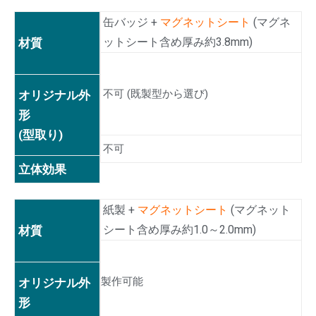
缶バッジ +
マグネットシート
(マグネ
ットシート含め厚み約3.8mm)
材質
不可 (
既製型
から選び)
オリジナル外
形
(型取り)
不可
立体効果
紙製 +
マグネットシート
(マグネット
シート含め厚み約1.0～2.0mm)
材質
製作可能
オリジナル外
形