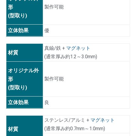
形
製作可能
(型取り)
立体効果
優
真鍮/鉄 +
マグネット
材質
(通常厚み約1.2～3.0mm)
オリジナル外
形
製作可能
(型取り)
立体効果
良
ステンレス/アルミ +
マグネット
(通常厚み約0.7mm～1.0mm)
材質